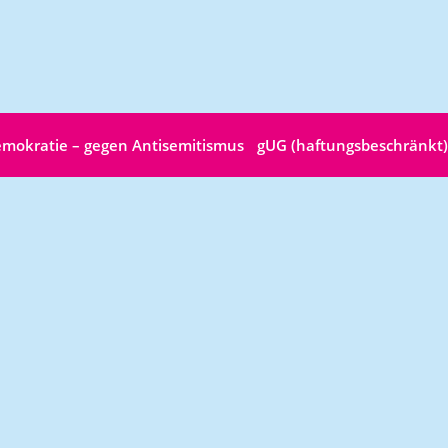
 Demokratie – gegen Antisemitismus gUG (haftungsbeschränkt)