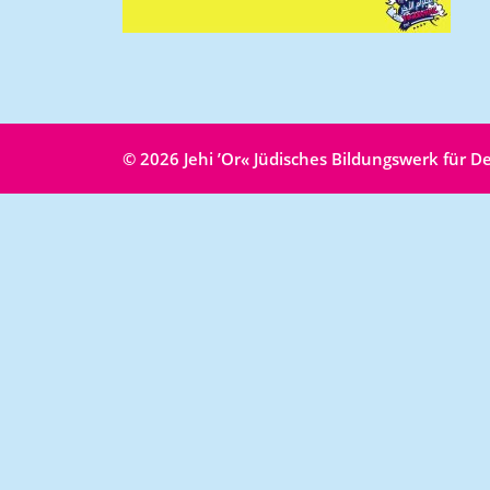
© 2026 Jehi ʼOr« Jüdisches Bildungswerk für