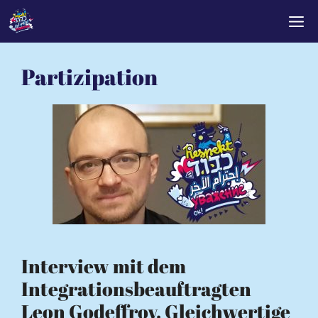
Zum
M
Inhalt
springen
Partizipation
Interview mit dem
Integrationsbeauftragten
Leon Godeffroy. Gleichwertige