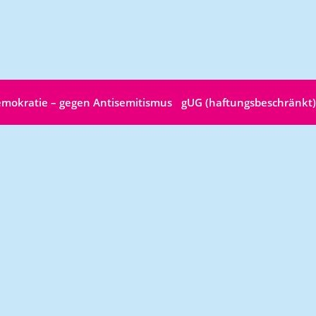
 Demokratie – gegen Antisemitismus gUG (haftungsbeschränkt)