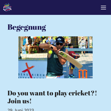
Zum
M
Inhalt
springen
Begegnung
Do you want to play cricket?!
Join us!
29. Juni 2023